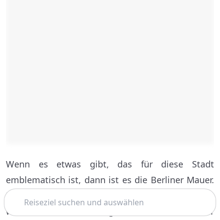
Wenn es etwas gibt, das für diese Stadt
emblematisch ist, dann ist es die Berliner Mauer.
Suchen
Die 1961 zur Trennung von Ost- und West-Berlin
während des Kalten Krieges errichtete Mauer war