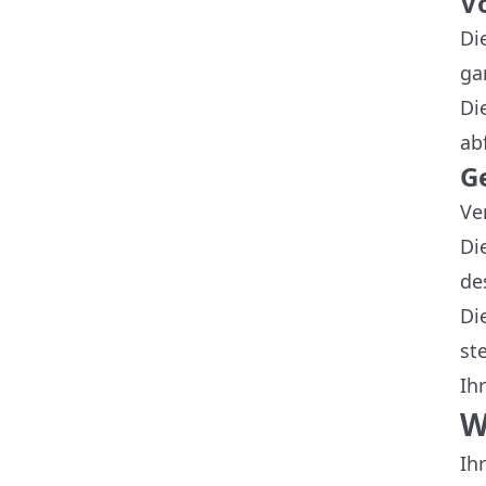
V
Di
ga
Di
ab
G
Ve
Di
de
Di
st
Ih
W
Ih