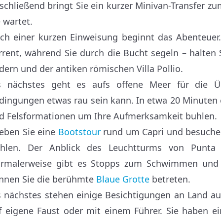
schließend bringt Sie ein kurzer Minivan-Transfer z
e wartet.
ch einer kurzen Einweisung beginnt das Abenteuer. 
rrent, während Sie durch die Bucht segeln – halten
dern und der antiken römischen Villa Pollio.
s nächstes geht es aufs offene Meer für die Üb
dingungen etwas rau sein kann. In etwa 20 Minuten e
d Felsformationen um Ihre Aufmerksamkeit buhlen.
leben Sie eine
Bootstour
rund um Capri und besuche
hlen. Der Anblick des Leuchtturms von Punta 
rmalerweise gibt es Stopps zum Schwimmen un
nnen Sie die berühmte
Blaue Grotte
betreten.
s nächstes stehen einige Besichtigungen an Land 
f eigene Faust oder mit einem Führer. Sie haben ei