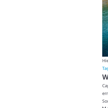
Hi
Ta
W
Ca
er
So