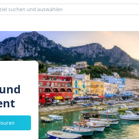
 und
ent
Touren