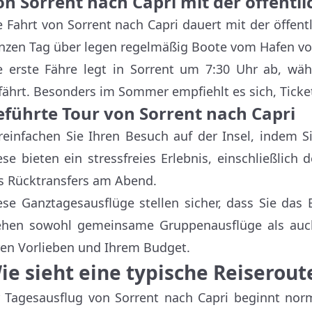
on Sorrent nach Capri mit der öffentl
e Fahrt von Sorrent nach Capri dauert mit der öffen
nzen Tag über legen regelmäßig Boote vom Hafen vo
e erste Fähre legt in Sorrent um 7:30 Uhr ab, wä
fährt. Besonders im Sommer empfiehlt es sich, Ticke
eführte Tour von Sorrent nach Capri
reinfachen Sie Ihren Besuch auf der Insel, indem S
ese bieten ein stressfreies Erlebnis, einschließli
s Rücktransfers am Abend.
ese Ganztagesausflüge stellen sicher, dass Sie das
ehen sowohl gemeinsame Gruppenausflüge als auch
ren Vorlieben und Ihrem Budget.
ie sieht eine typische Reiserout
r Tagesausflug von Sorrent nach Capri beginnt no