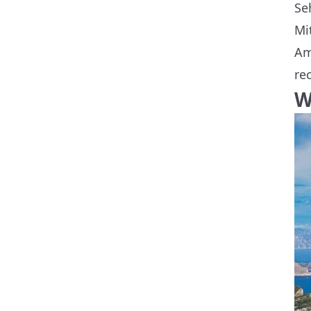
Se
Mi
Am
re
W