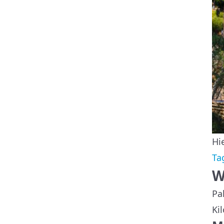
Hi
Ta
W
Pa
Ki