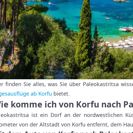
er finden Sie alles, was Sie über Paleokastritsa wi
gesausflüge ab Korfu
bietet.
ie komme ich von Korfu nach Pa
leokastritsa ist ein Dorf an der nordwestlichen Kü
lometer von der Altstadt von Korfu entfernt, dem Hau