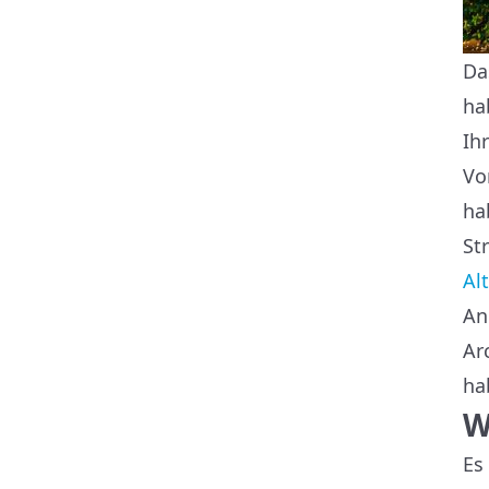
Da
ha
Ih
Vo
ha
St
Al
An
Ar
ha
W
Es