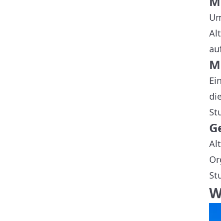
M
Um
Al
au
M
Ei
di
St
G
Al
Or
St
W