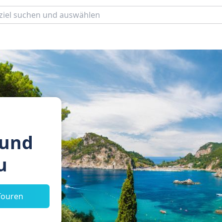
 und
u
Touren