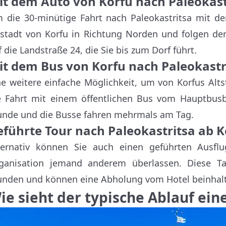
it dem Auto von Korfu nach Paleokast
 die 30-minütige Fahrt nach Paleokastritsa mit de
tstadt von Korfu in Richtung Norden und folgen der
f die Landstraße 24, die Sie bis zum Dorf führt.
it dem Bus von Korfu nach Paleokastr
ne weitere einfache Möglichkeit, um von Korfus Alts
e Fahrt mit einem öffentlichen Bus vom Hauptbusb
unde und die Busse fahren mehrmals am Tag.
eführte Tour nach Paleokastritsa ab K
ternativ können Sie auch einen geführten Ausfl
ganisation jemand anderem überlassen. Diese T
unden und können eine Abholung vom Hotel beinhal
ie sieht der typische Ablauf ein