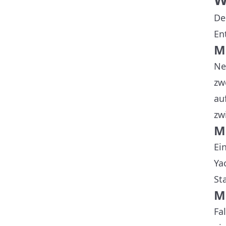
De
En
M
Ne
zw
au
zw
M
Ei
Ya
St
M
Fa