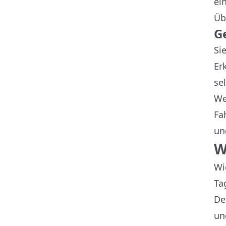
ei
Üb
G
Si
Er
se
We
Fa
un
W
Wi
Ta
De
un