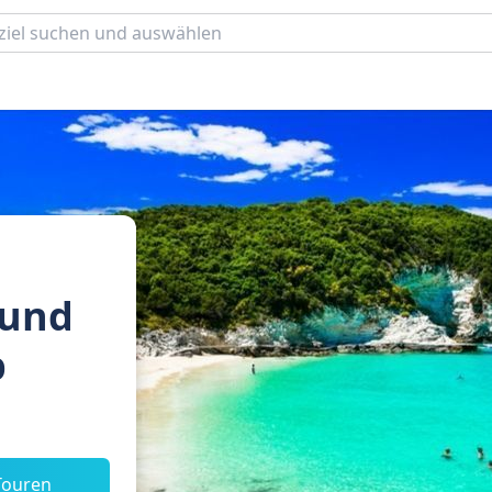
 und
b
Touren