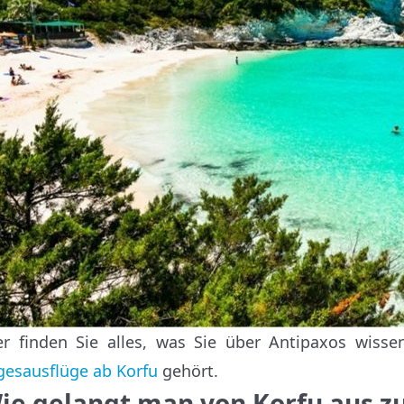
er finden Sie alles, was Sie über Antipaxos wis
gesausflüge ab Korfu
gehört.
ie gelangt man von Korfu aus zu