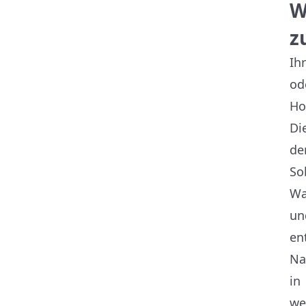
W
z
Ih
od
Ho
Di
de
So
Wa
un
en
Na
in
we