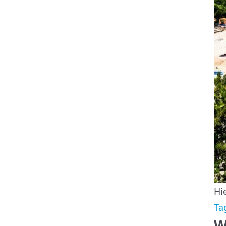
Hi
Ta
W