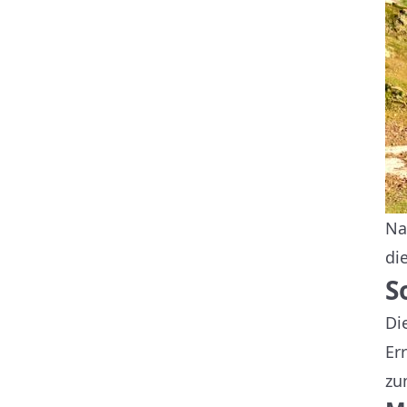
Na
di
S
Di
Er
z