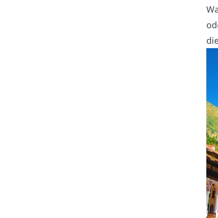
Wa
od
di