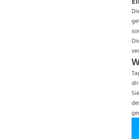
E
Di
ge
so
Di
ve
W
Ta
di
Si
de
ge