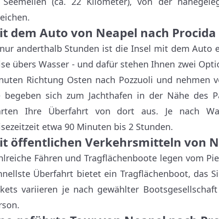
 Seemeilen (ca. 22 Kilometer), von der nahegel
reichen.
it dem Auto von Neapel nach Procida
 nur anderthalb Stunden ist die Insel mit dem Auto err
ise übers Wasser - und dafür stehen Ihnen zwei Opti
nuten Richtung Osten nach Pozzuoli und nehmen vo
e begeben sich zum Jachthafen in der Nähe des Pa
arten Ihre Überfahrt von dort aus. Je nach W
isezeitzeit etwa 90 Minuten bis 2 Stunden.
it öffentlichen Verkehrsmitteln von 
hlreiche Fähren und Tragflächenboote legen vom Pier
hnellste Überfahrt bietet ein Tragflächenboot, das S
ckets variieren je nach gewählter Bootsgesellscha
rson.