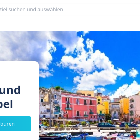
 und
pel
Touren