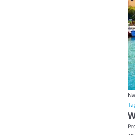
Na
Ta
W
Pr