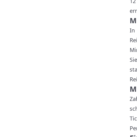
12
er
M
In
Re
Mi
Si
st
Re
M
Za
sc
Ti
Pe