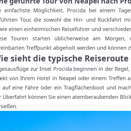
ine geführte Tour von Neapel nach Pr
e einfachste Möglichkeit, Procida bei einem Tage
führten Tour, die sowohl die Hin- und Rückfahrt mi
wie einen einheimischen Reiseführer und verschieden
ese Touren starten üblicherweise am Morgen,
reinbarten Treffpunkt abgeholt werden und können 
ie sieht die typische Reiseroute
gesausflüge zur Insel Procida beginnen in der Regel
rekt von Ihrem Hotel in Neapel oder einem Treffen 
e auf eine Fähre oder ein Tragflächenboot und mac
r Überfahrt können Sie einen atemberaubenden Blic
nießen.