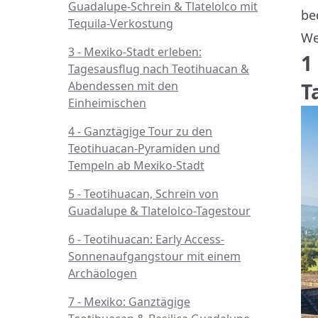
Guadalupe-Schrein & Tlatelolco mit
be
Tequila-Verkostung
We
3 - Mexiko-Stadt erleben:
1
Tagesausflug nach Teotihuacan &
Abendessen mit den
T
Einheimischen
4 - Ganztägige Tour zu den
Teotihuacan-Pyramiden und
Tempeln ab Mexiko-Stadt
5 - Teotihuacan, Schrein von
Guadalupe & Tlatelolco-Tagestour
6 - Teotihuacan: Early Access-
Sonnenaufgangstour mit einem
Archäologen
7 - Mexiko: Ganztägige