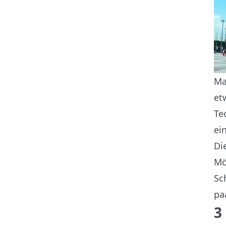
Ma
et
Te
ei
Di
Mö
Sc
pa
3