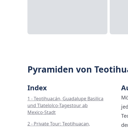
Pyramiden von Teotihu
Index
A
Mö
1 - Teotihuacán, Guadalupe Basilica
und Tlatelolco-Tagestour ab
je
Mexico-Stadt
Te
2 - Private Tour: Teotihuacan,
de