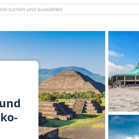
 und
ko-