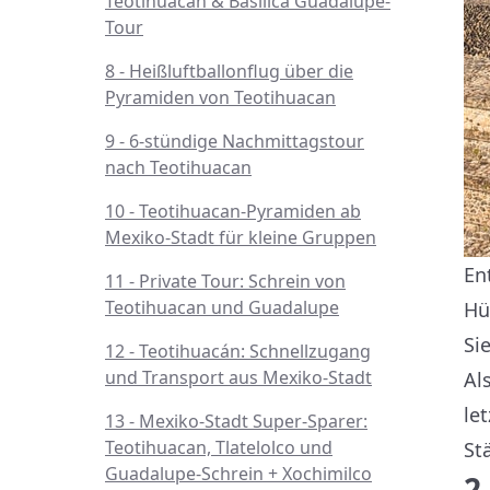
Teotihuacan & Basilica Guadalupe-
Tour
8 - Heißluftballonflug über die
Pyramiden von Teotihuacan
9 - 6-stündige Nachmittagstour
nach Teotihuacan
10 - Teotihuacan-Pyramiden ab
Mexiko-Stadt für kleine Gruppen
En
11 - Private Tour: Schrein von
Teotihuacan und Guadalupe
Hü
Si
12 - Teotihuacán: Schnellzugang
und Transport aus Mexiko-Stadt
Al
le
13 - Mexiko-Stadt Super-Sparer:
Teotihuacan, Tlatelolco und
St
Guadalupe-Schrein + Xochimilco
2