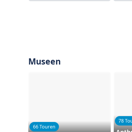
Museen
78 To
66 Touren
Anth