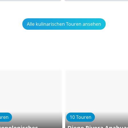
Alle kulinarischen Touren ansehen
uren
10 Touren
ropologisches
Diego Rivera Anahuac