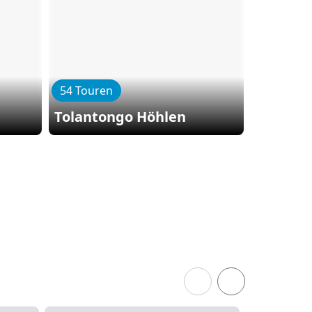
54 Touren
58 Toure
Tolantongo Höhlen
Taxco