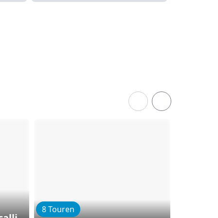
8 Touren
6 Touren
alli