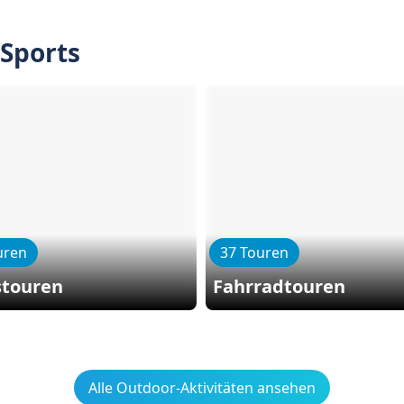
 Sports
uren
37 Touren
stouren
Fahrradtouren
Alle Outdoor-Aktivitäten ansehen