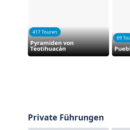
417 Touren
69 To
Pyramiden von
Teotihuacán
Pueb
Private Führungen