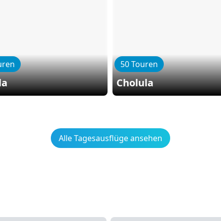
uren
50 Touren
la
Cholula
Alle Tagesausflüge ansehen