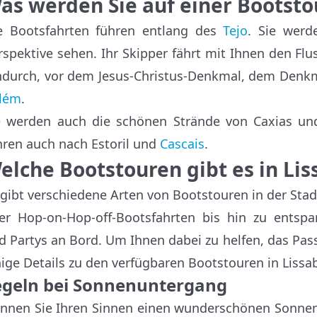
as werden Sie auf einer Bootsto
e Bootsfahrten führen entlang des
Tejo
. Sie werd
rspektive sehen. Ihr Skipper fährt mit Ihnen den Flu
ndurch, vor dem Jesus-Christus-Denkmal, dem Den
lém
.
e werden auch die schönen Strände von Caxias un
hren auch nach Estoril und
Cascais
.
elche Bootstouren gibt es in Li
 gibt verschiedene Arten von Bootstouren in der Sta
er Hop-on-Hop-off-Bootsfahrten bis hin zu entsp
d Partys an Bord. Um Ihnen dabei zu helfen, das Pass
nige Details zu den verfügbaren Bootstouren in Lissa
egeln bei Sonnenuntergang
nnen Sie Ihren Sinnen einen wunderschönen Sonnen