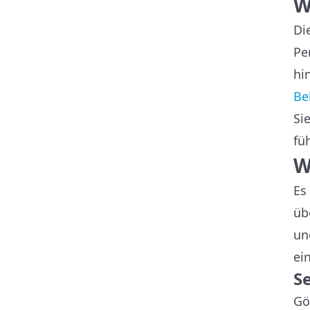
W
Di
Pe
hi
Be
Si
fü
W
Es
üb
un
ei
S
Gö