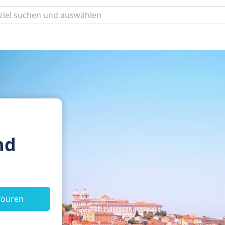
nd
Touren