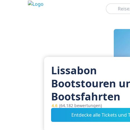
Suchen
Lissabon
Bootstouren u
Bootsfahrten
4.6
(64.182 bewertungen)
Entdecke alle Tickets und 