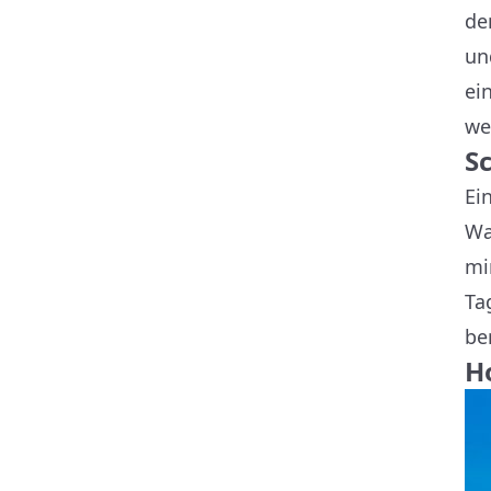
de
un
ei
we
S
Ei
Wa
mi
Ta
be
H