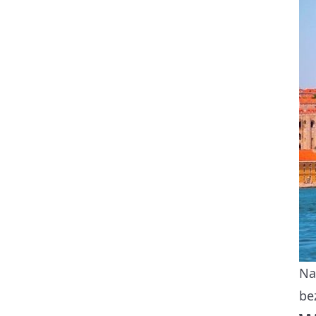
Na
be