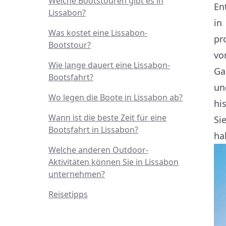
Welche Bootstouren gibt es in
En
Lissabon?
in
Was kostet eine Lissabon-
pr
Bootstour?
vo
Wie lange dauert eine Lissabon-
Ga
Bootsfahrt?
un
Wo legen die Boote in Lissabon ab?
hi
Wann ist die beste Zeit für eine
Si
Bootsfahrt in Lissabon?
ha
Welche anderen Outdoor-
Aktivitäten können Sie in Lissabon
unternehmen?
Reisetipps