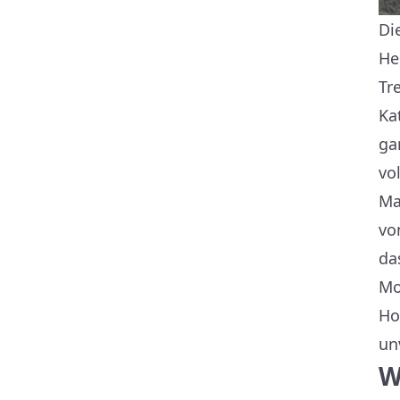
Di
He
Tr
Ka
ga
vo
Ma
vo
da
Mo
Ho
un
W