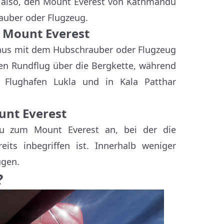
t also, den Mount Everest von Kathmandu
rauber oder Flugzeug.
 Mount Everest
 aus mit dem Hubschrauber oder Flugzeug
gen Rundflug über die Bergkette, während
 Flughafen Lukla und in Kala Patthar
nt Everest
du zum Mount Everest an, bei der die
its inbegriffen ist. Innerhalb weniger
ugen.
?