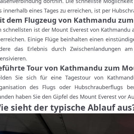
raßenverbindung dorthin. Die schnellste Möglichkei
s innerhalb eines Tages zu erreichen, ist per Hubsch
it dem Flugzeug von Kathmandu zum
 schnellsten ist der Mount Everest von Kathmandu
 erreichen. Einige Flüge beinhalten einen einstündi
dere das Erlebnis durch Zwischenlandungen am
tensivieren.
eführte Tour von Kathmandu zum Mou
lden Sie sich für eine Tagestour von Kathman
ganisation des Flugs oder Hubschrauberflugs bere
unden haben Sie den Gipfel des Mount Everest vor A
ie sieht der typische Ablauf aus