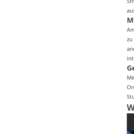
St
au
M
Am
zu
an
in
G
Me
Or
St
W