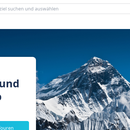
 und
b
Touren