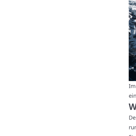
Im
ei
W
De
ru