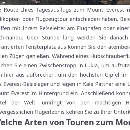
e Route Ihres Tagesausflugs zum Mount Everest ri
likopter- oder Flugzeugtour entschieden haben. Bei
effen mit Ihrem Reiseleiter am Flughafen oder einer
thmandu. Über Stunde lang werden Sie danach 
rantierten Fensterplatz aus können Sie den atember
llen Zügen genießen. Während eines Hubschrauberf
chen Sie einen Zwischenstopp in Lukla, um aufzut
n hier aus aufbrechen, um den höchsten Gipfel im 
s Everest-Basislager und legen in Kala Patthar eine
unt Everest im Hintergrund ein. Anschließend könne
tel der Welt, umringt von den mächtigen Him
vergesslichen Flugerlebnis kehren Sie zu Ihrer Unter
elche Arten von Touren zum Mou