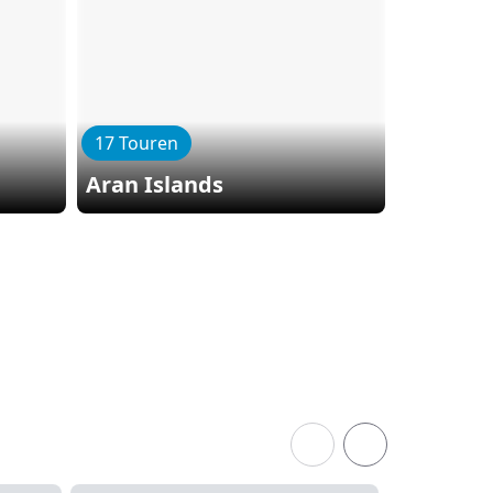
17 Touren
23 Toure
Aran Islands
Kylemo