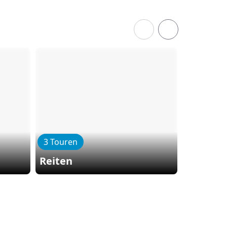
3 Touren
2 Toure
Reiten
Flugze