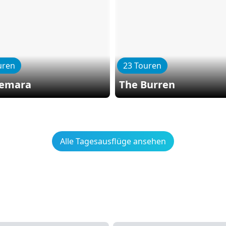
uren
23 Touren
emara
The Burren
Alle Tagesausflüge ansehen