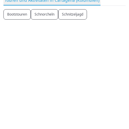
Touren und Aktivitäten in Cartagena (Kolumbien)
Bootstouren
Schnorcheln
Schnitzeljagd