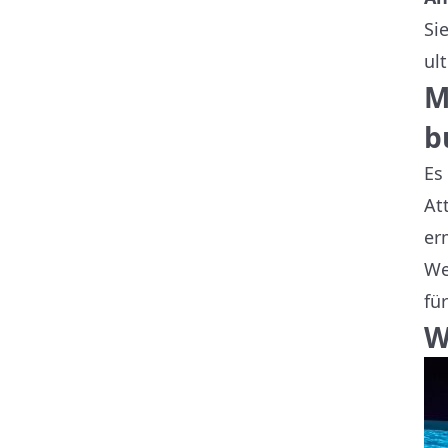
Si
ul
M
b
Es
At
er
We
fü
W