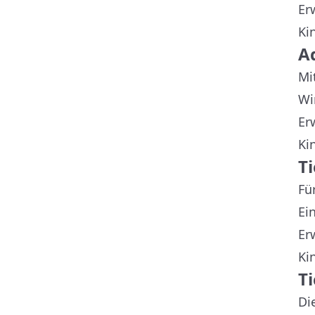
Er
Kin
A
Mi
Wi
Er
Kin
T
Fü
Ein
Er
Kin
T
Di