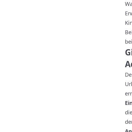
Wa
Er
Kin
Be
be
G
A
De
Ur
er
Ei
di
de
An