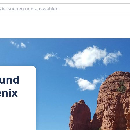
 und
enix