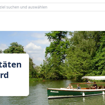
täten
ord