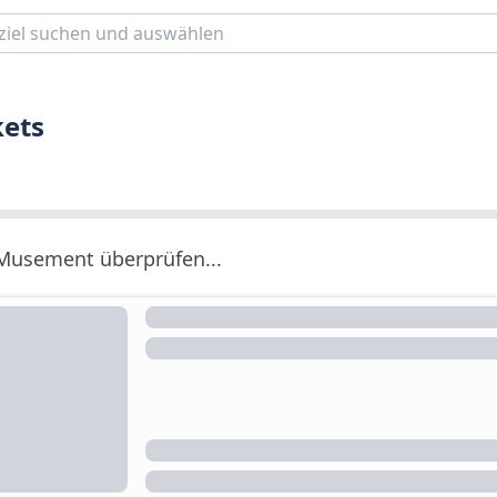
kets
 Musement überprüfen...