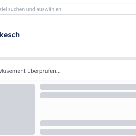
akesch
 Musement überprüfen...