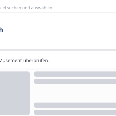
h
 Musement überprüfen...