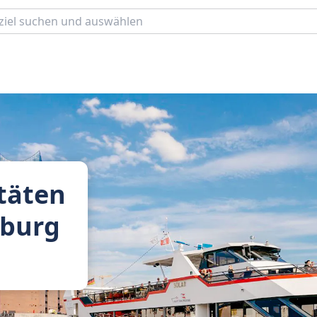
täten
mburg