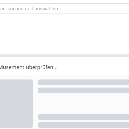
a
 Musement überprüfen...