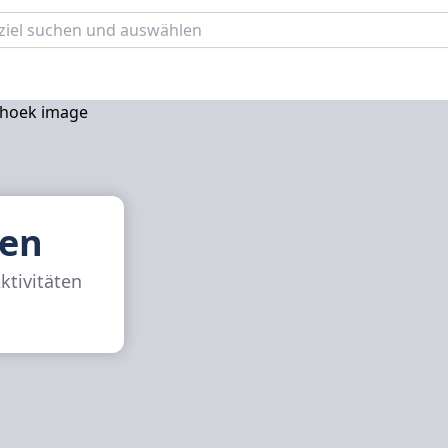
ren
ktivitäten