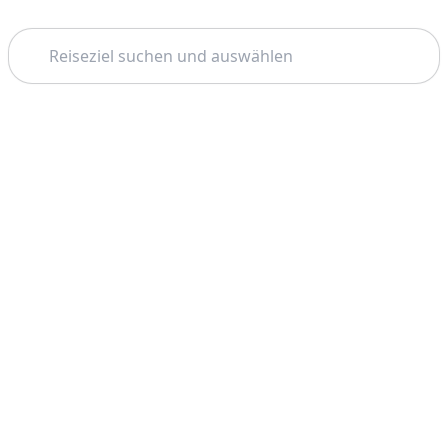
Suchen
Startseite
Phuket
Similan Inseln
Thema: