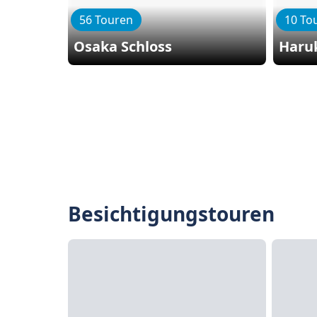
56 Touren
10 To
Osaka Schloss
Haru
Besichtigungstouren