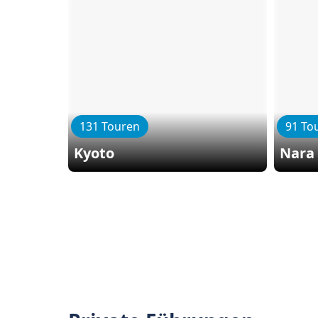
131 Touren
91 To
Kyoto
Nara