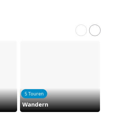
5 Touren
2 Touren
Wandern
Geräte