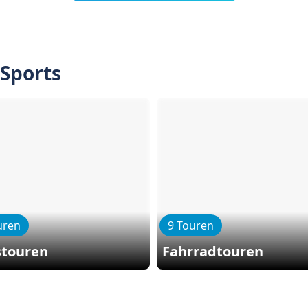
 Sports
uren
9 Touren
stouren
Fahrradtouren