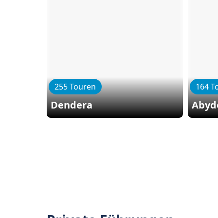
255 Touren
164 T
Dendera
Abyd