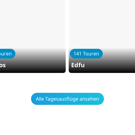
ouren
141 Touren
os
Edfu
Alle Tagesausflüge ansehen