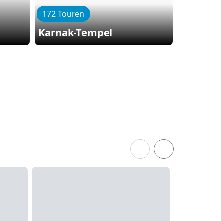
172 Touren
107 Tour
Karnak-Tempel
Tal der