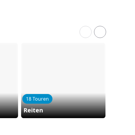
18 Touren
17 Toure
Reiten
Kamelre