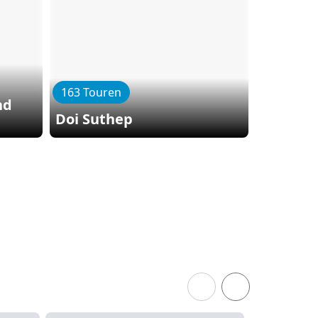
163 Touren
10 Toure
nd
Doi Suthep
Chiang 