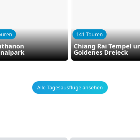
ouren
141 Touren
Inthanon
Chiang Rai Tempel u
onalpark
Goldenes Dreieck
Alle Tagesausflüge ansehen