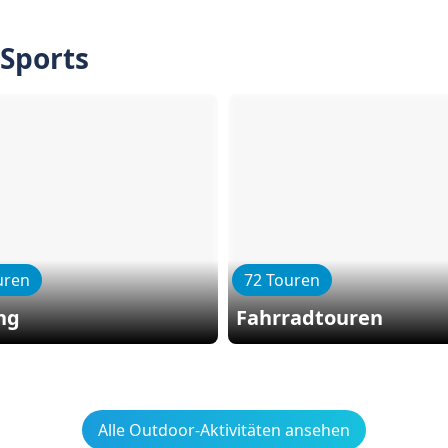
 Sports
uren
72 Touren
ng
Fahrradtouren
Alle Outdoor-Aktivitäten ansehen