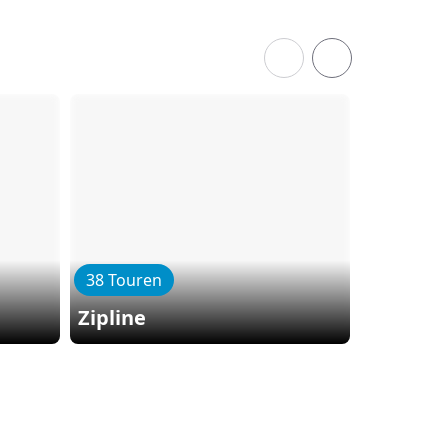
38 Touren
36 Toure
Zipline
Quadto