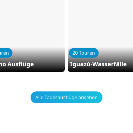
uren
20 Touren
ho Ausflüge
Iguazú-Wasserfälle
Alle Tagesausflüge ansehen