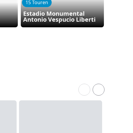
15 Touren
4 Touren
Estadio Monumental
Antonio Vespucio Liberti
Palacio 