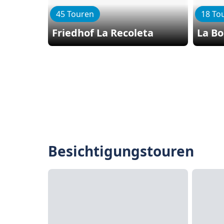
45 Touren
18 To
Friedhof La Recoleta
La B
Besichtigungstouren