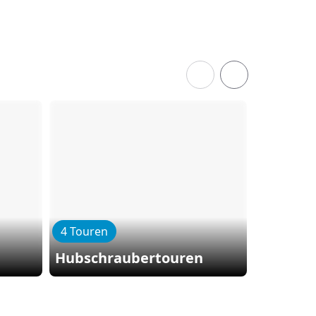
4 Touren
4 T
Hubschraubertouren
Wan