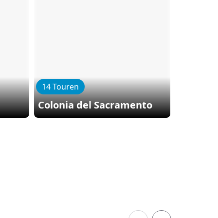
14 Touren
12 Toure
Colonia del Sacramento
San Ant