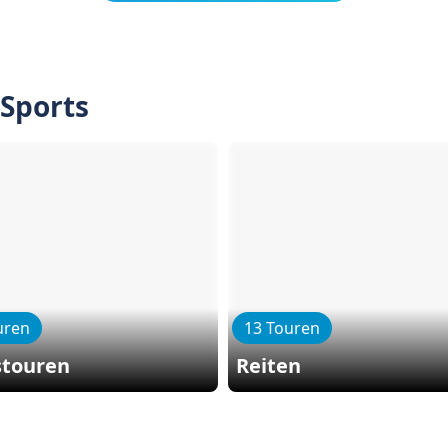
 Sports
uren
13 Touren
stouren
Reiten