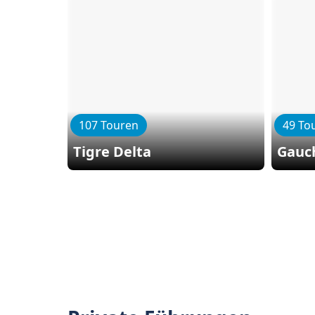
107 Touren
49 To
Tigre Delta
Gauc