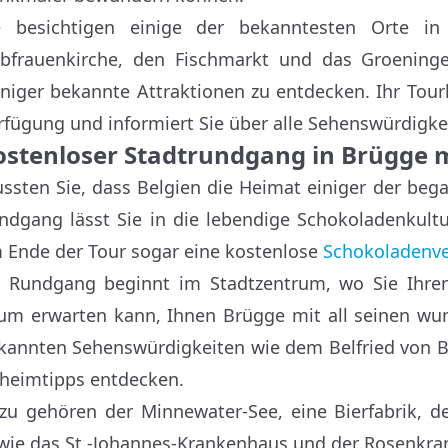
e besichtigen einige der bekanntesten Orte i
ebfrauenkirche, den Fischmarkt und das Groenin
niger bekannte Attraktionen zu entdecken. Ihr Tourle
rfügung und informiert Sie über alle Sehenswürdigk
ostenloser Stadtrundgang in Brügge 
ssten Sie, dass Belgien die Heimat einiger der bega
ndgang lässt Sie in die lebendige Schokoladenkultu
 Ende der Tour sogar eine kostenlose
Schokoladenve
r Rundgang beginnt im Stadtzentrum, wo Sie Ihren f
um erwarten kann, Ihnen Brügge mit all seinen wu
kannten Sehenswürdigkeiten wie dem Belfried von Br
heimtipps entdecken.
zu gehören der Minnewater-See, eine Bierfabrik, der 
wie das St.-Johannes-Krankenhaus und der Rosenkran