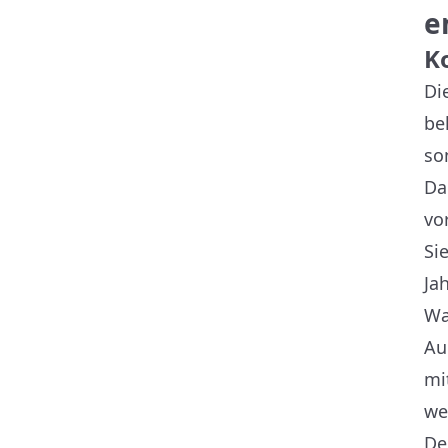
e
K
Di
be
so
Da
vo
Si
Ja
Wa
Au
mi
we
De