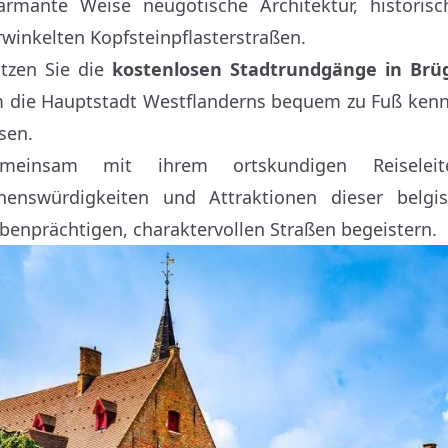
armante Weise neugotische Architektur, historis
rwinkelten Kopfsteinpflasterstraßen.
tzen Sie die
kostenlosen Stadtrundgänge in Brü
 die Hauptstadt Westflanderns bequem zu Fuß kenn
isen.
meinsam mit ihrem ortskundigen Reiseleit
henswürdigkeiten und Attraktionen dieser belg
rbenprächtigen, charaktervollen Straßen begeistern.