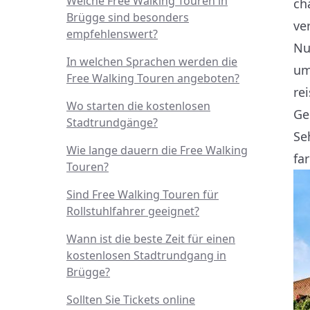
Welche Free Walking Touren in
ch
Brügge sind besonders
ve
empfehlenswert?
Nu
In welchen Sprachen werden die
um
Free Walking Touren angeboten?
re
Wo starten die kostenlosen
Ge
Stadtrundgänge?
Se
Wie lange dauern die Free Walking
fa
Touren?
Sind Free Walking Touren für
Rollstuhlfahrer geeignet?
Wann ist die beste Zeit für einen
kostenlosen Stadtrundgang in
Brügge?
Sollten Sie Tickets online