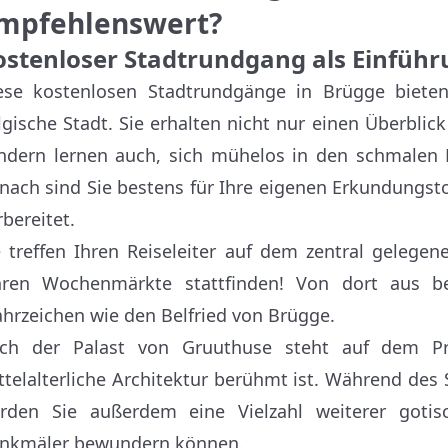
mpfehlenswert?
ostenloser Stadtrundgang als Einführ
ese kostenlosen Stadtrundgänge in Brügge bieten
lgische Stadt. Sie erhalten nicht nur einen Überblic
ndern lernen auch, sich mühelos in den schmalen K
nach sind Sie bestens für Ihre eigenen Erkundungst
rbereitet.
e treffen Ihren Reiseleiter auf dem zentral gelege
hren Wochenmärkte stattfinden! Von dort aus b
hrzeichen wie den Belfried von Brügge.
ch der Palast von Gruuthuse steht auf dem Pr
ttelalterliche Architektur berühmt ist. Während des
rden Sie außerdem eine Vielzahl weiterer goti
nkmäler bewundern können.