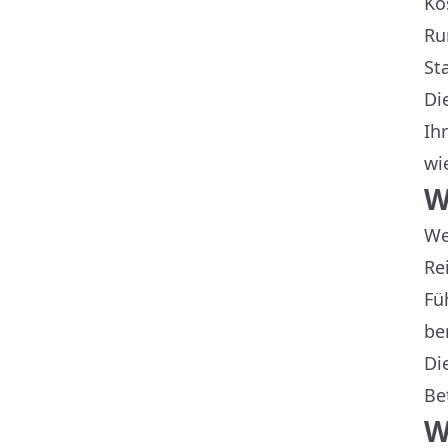
Ko
Ru
St
Di
Ih
wi
W
We
Re
Fü
be
Di
Be
W