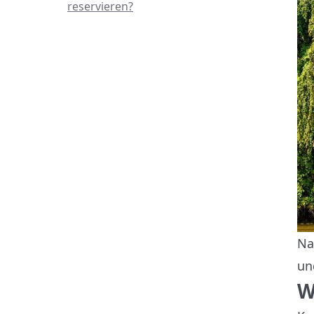
reservieren?
Na
un
W