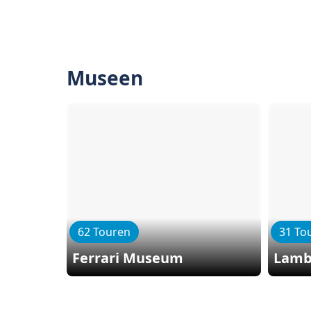
Museen
62 Touren
31 To
Ferrari Museum
Lamb